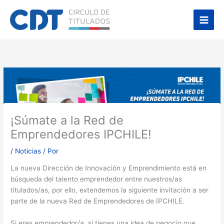
Ir
Main
al
Men
contenido
¡Súmate a la Red de
Emprendedores IPCHILE!
/
Noticias
/ Por
La nueva Dirección de Innovación y Emprendimiento está en
búsqueda del talento emprendedor entre nuestros/as
titulados/as, por ello, extendemos la siguiente invitación a ser
parte de la nueva Red de Emprendedores de IPCHILE.
Si eres emprendedor/a, si tienes una idea de negocio que