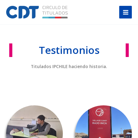
Ir
Main
al
Men
contenido
Testimonios
Titulados IPCHILE haciendo historia.