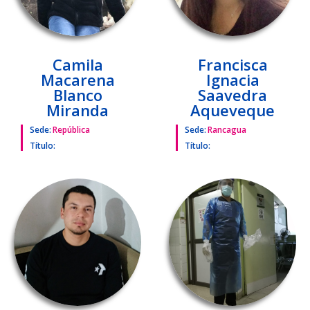
Camila
Francisca
Macarena
Ignacia
Blanco
Saavedra
Miranda
Aqueveque
Sede:
República
Sede:
Rancagua
Título:
Título: