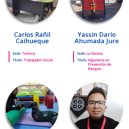
Carlos Rañil
Yassin Darío
Caihueque
Ahumada Jure
Sede:
Temuco
Sede:
La Serena
Título:
Trabajador Social
Título:
Ingeniería en
Prevención de
Riesgos.