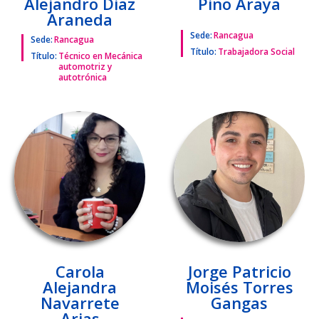
Alejandro Diaz
Pino Araya
Araneda
Sede:
Rancagua
Sede:
Rancagua
Título:
Trabajadora Social
Título:
Técnico en Mecánica
automotriz y
autotrónica
Carola
Jorge Patricio
Alejandra
Moisés Torres
Navarrete
Gangas
Arias