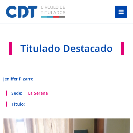
Ir
Main
al
Men
contenido
Titulado Destacado
Jeniffer Pizarro
Sede:
La Serena
Título: