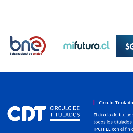
Circulo Titulad
El círculo de titul
todos los titulado
IPCHILE con el fin 