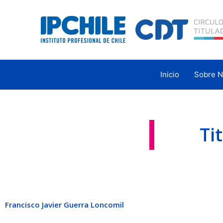
Ir
al
contenido
Inicio
Sobre N
Ti
Francisco Javier Guerra Loncomil