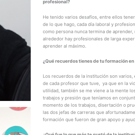
profesional?
He tenido varios desafíos, entre ellos ten
de lo que hago, cada día laboral y profesio
como persona nunca termina de aprender, 
alrededor hay profesionales de larga experi
aprender al máximo.
¿Qué recuerdos tienes de tu formación en l
Los recuerdos de la institución son varios,
de cada profesor que tuve, ya que en la vid
utilidad, también se me viene a la mente 
trabajos y presión que teníamos en conjun
momento de los trabajos, disertación o p
las dos jefas de carreras que afortunadam
formación que fueron de gran apoyo y ayud
¿Qué fue lo que más te gustó de la instituc