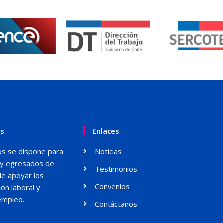
os
Enlaces
ados se dispone para
Noticias
s y egresados de
Testimonios
de apoyar los
Convenios
ón laboral y
empleo.
Contáctanos