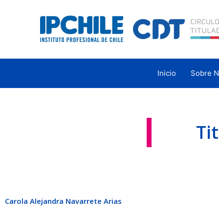
Ir
al
contenido
Inicio
Sobre N
Ti
Carola Alejandra Navarrete Arias