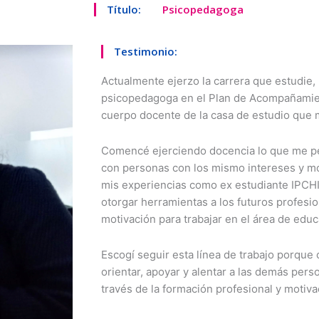
Título:
Psicopedagoga
Testimonio:
Actualmente ejerzo la carrera que estudi
psicopedagoga en el Plan de Acompañamient
cuerpo docente de la casa de estudio que 
Comencé ejerciendo docencia lo que me per
con personas con los mismo intereses y mo
mis experiencias como ex estudiante IPCHI
otorgar herramientas a los futuros profesi
motivación para trabajar en el área de educ
Escogí seguir esta línea de trabajo porque
orientar, apoyar y alentar a las demás pers
través de la formación profesional y motiva