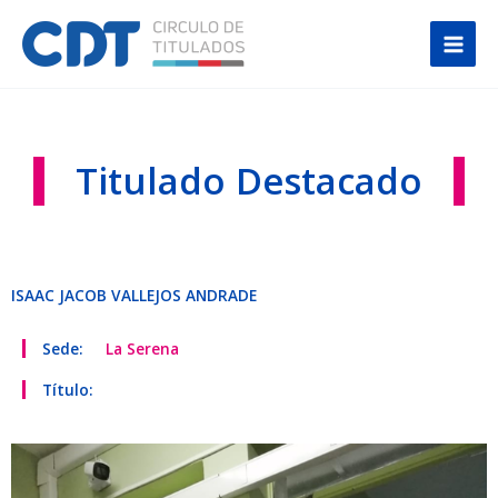
Ir
Main
al
Men
contenido
Titulado Destacado
ISAAC JACOB VALLEJOS ANDRADE
Sede:
La Serena
Título: