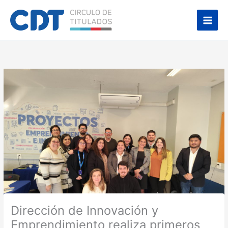
Ir
Main
al
Men
contenido
Dirección de Innovación y
Emprendimiento realiza primeros